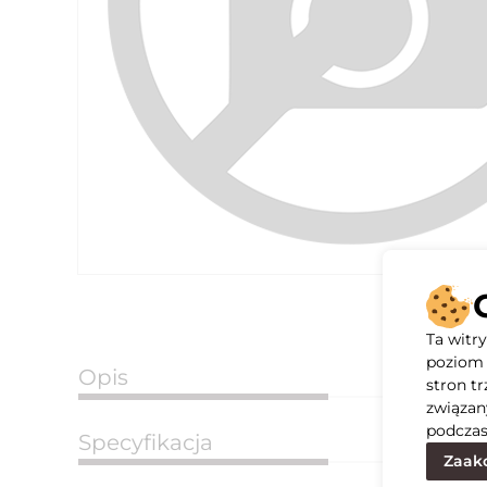
Ta witr
poziom 
Opis
stron t
związan
podczas
Specyfikacja
Zaakc