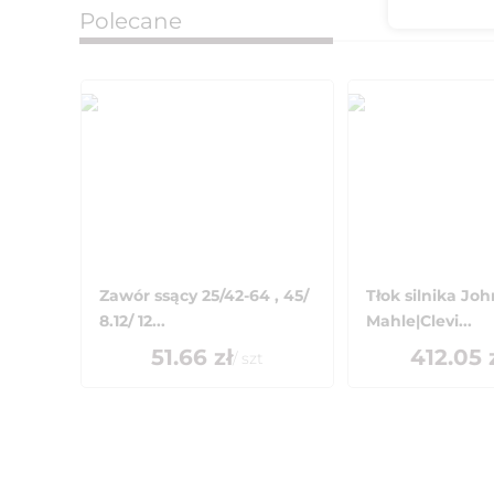
Polecane
Zawór ssący 25/42-64 , 45/
Tłok silnika Jo
8.12/ 12...
Mahle|Clevi...
51.66
zł
412.05
/
szt