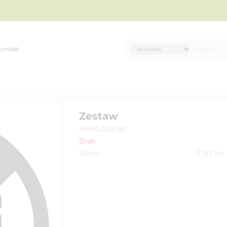
ontakt
Zestaw
MPAGA0318A
Brak
Waga
0.193
kg