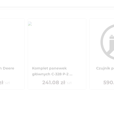
hn Deere
Komplet panewek
Czujnik 
głównych C-328 P-2 ...
zł
241.08
zł
590
/
szt
/
szt