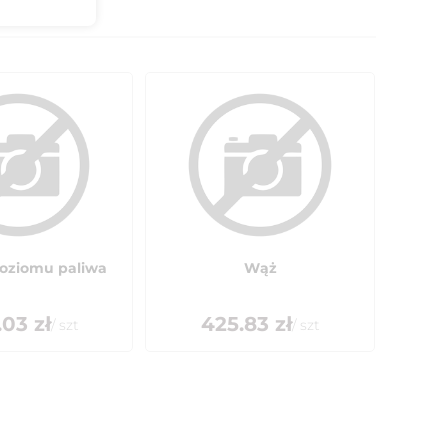
poziomu paliwa
Wąż
.03
zł
425.83
zł
/
szt
/
szt