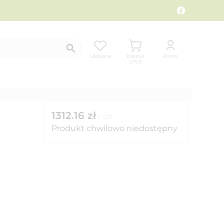
Ulubione
Koszyk
Konto
0
PLN
1312.16
zł
/
szt
Produkt chwilowo niedostępny