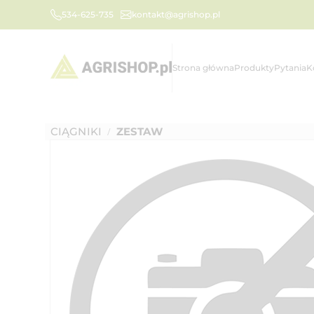
534-625-735
kontakt@agrishop.pl
Strona główna
Produkty
Pytania
K
CIĄGNIKI
ZESTAW
/