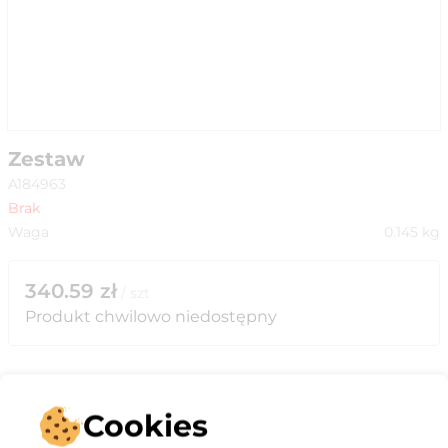
Zestaw
A184963
Brak
Waga
0.145
kg
340.59
zł
/
szt
Produkt chwilowo niedostępny
Cookies
Opis