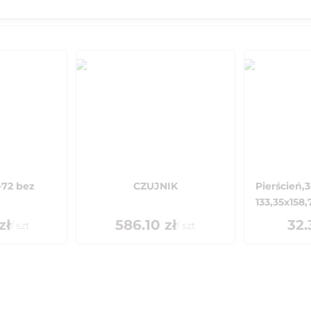
-72 bez
CZUJNIK
Pierścień,3
133,35x158,7
zł
586.10
zł
32.
/
szt
/
szt