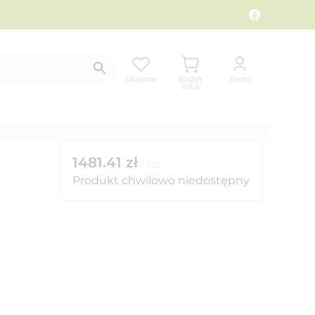
Ulubione
Koszyk
Konto
0
PLN
1481.41
zł
/
szt
Produkt chwilowo niedostępny