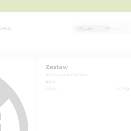
ontakt
Zestaw
86019055, 86024595
Brak
Waga
0.7
kg