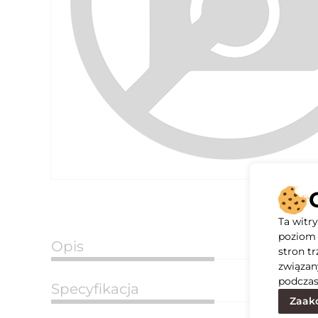
Ta witr
poziom 
Opis
stron t
związan
podczas
Specyfikacja
Zaakc