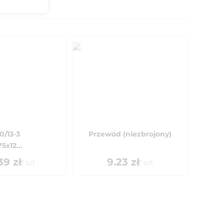
0/13-3
Przewód (niezbrojony)
5x12...
39
zł
9.23
zł
/
szt
/
szt