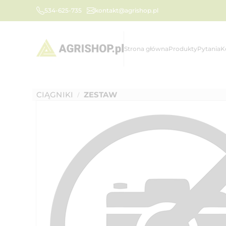
534-625-735
kontakt@agrishop.pl
Strona główna
Produkty
Pytania
K
CIĄGNIKI
ZESTAW
/