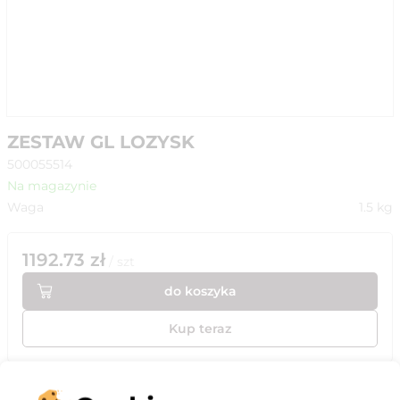
ZESTAW GL LOZYSK
500055514
Na magazynie
Waga
1.5
kg
1192.73
zł
/
szt
do koszyka
Kup teraz