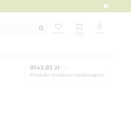
Ulubione
Koszyk
Konto
0
PLN
8143.83
zł
/
szt
Produkt chwilowo niedostępny