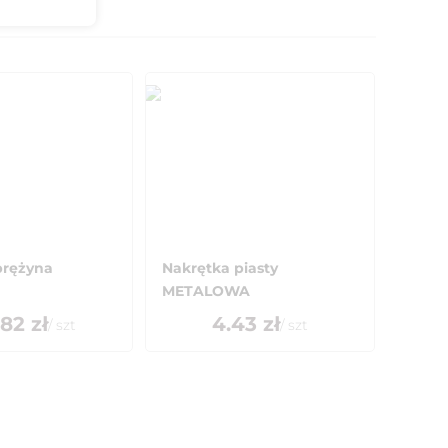
prężyna
Nakrętka piasty
METALOWA
.82
zł
4.43
zł
/
szt
/
szt