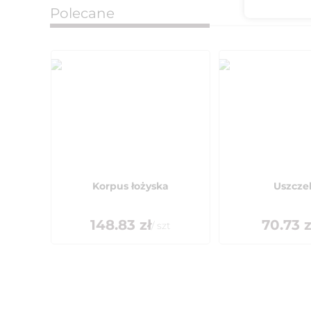
Polecane
Korpus łożyska
Uszcze
148.83
zł
70.73
z
/
szt