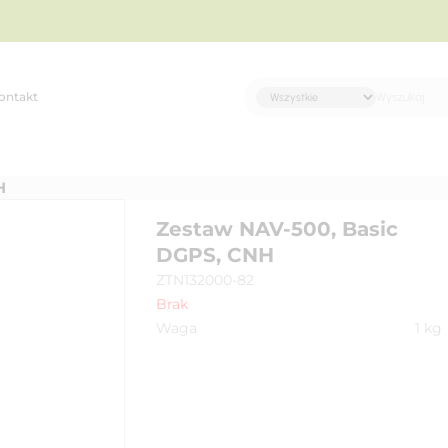
ontakt
H
Zestaw NAV-500, Basic
DGPS, CNH
ZTN132000-82
Brak
Waga
1
kg