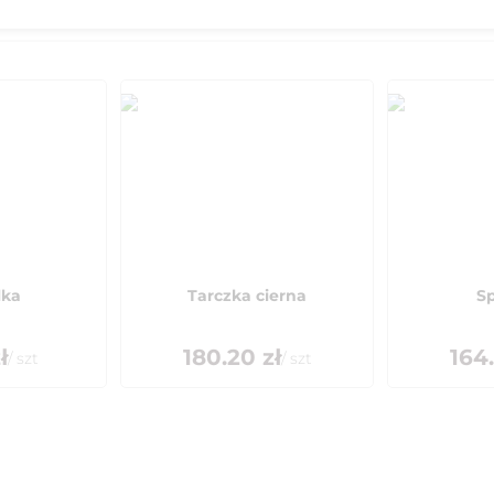
lka
Tarczka cierna
S
ł
180.20
zł
164
/
szt
/
szt