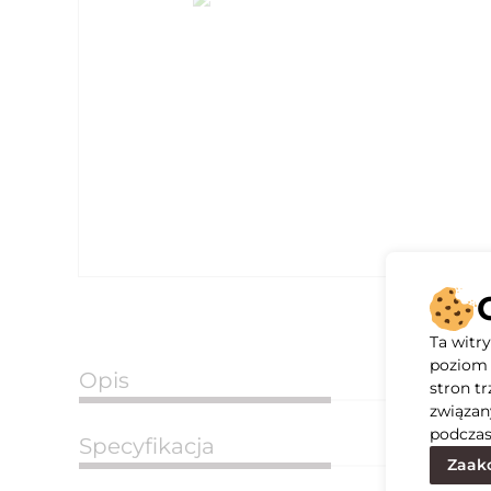
Ta witr
poziom 
Opis
stron t
związan
podczas
Specyfikacja
Zaakc