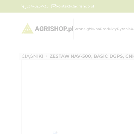
534-625-735
kontakt@agrishop.pl
Strona główna
Produkty
Pytania
K
CIĄGNIKI
ZESTAW NAV-500, BASIC DGPS, CN
/