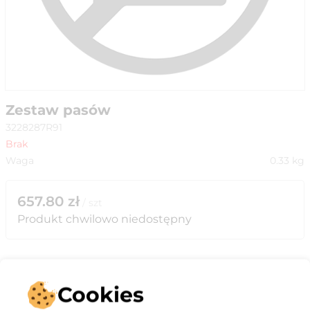
Zestaw pasów
3228287R91
Brak
Waga
0.33
kg
657.80
zł
/
szt
Produkt chwilowo niedostępny
Cookies
Opis