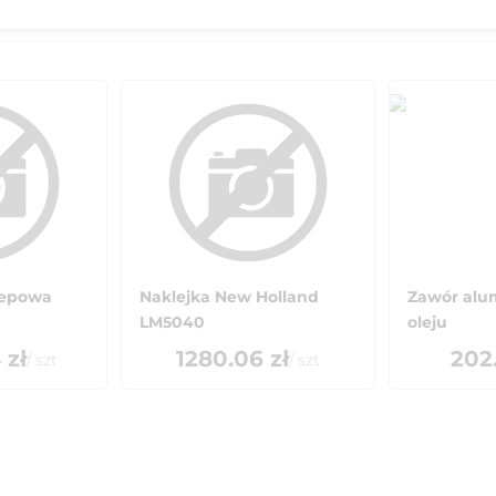
zepowa
Naklejka New Holland
Zawór alu
LM5040
oleju
4
zł
1280.06
zł
202
/
szt
/
szt