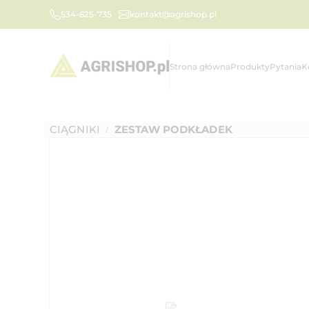
534-625-735
kontakt@agrishop.pl
Strona główna
Produkty
Pytania
K
CIĄGNIKI
ZESTAW PODKŁADEK
/