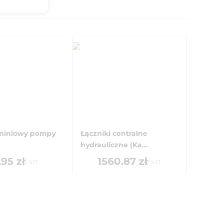
miniowy pompy
Łączniki centralne
hydrauliczne (Ka...
.95
zł
1560.87
zł
/
szt
/
szt