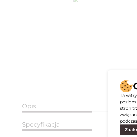
Ta witr
poziom 
Opis
stron t
związan
podczas
Specyfikacja
Zaakc