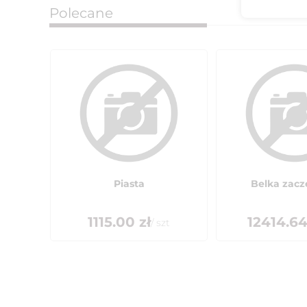
Polecane
Piasta
Belka zac
1115.00
zł
12414.6
/
szt