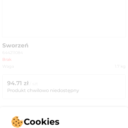
Sworzeń
644211084
Brak
Waga
1.7
kg
94.71
zł
/
szt
Produkt chwilowo niedostępny
Cookies
Opis