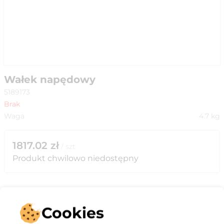
Wałek napędowy
5189173
Brak
Waga
4.7
kg
1817.02
zł
/
szt
Produkt chwilowo niedostępny
Cookies
Opis